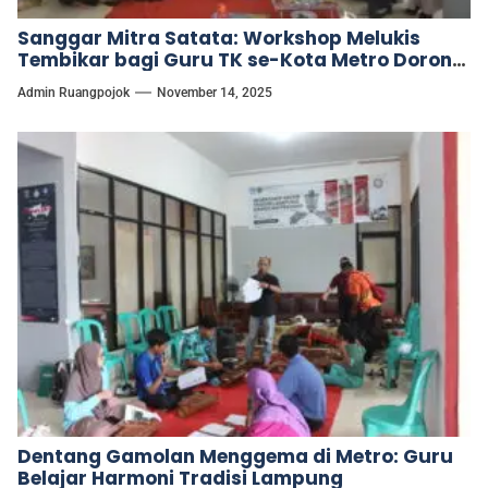
Sanggar Mitra Satata: Workshop Melukis
Tembikar bagi Guru TK se-Kota Metro Dorong
Kreativitas Pembelajaran Anak Usia Dini
Admin Ruangpojok
November 14, 2025
Dentang Gamolan Menggema di Metro: Guru
Belajar Harmoni Tradisi Lampung