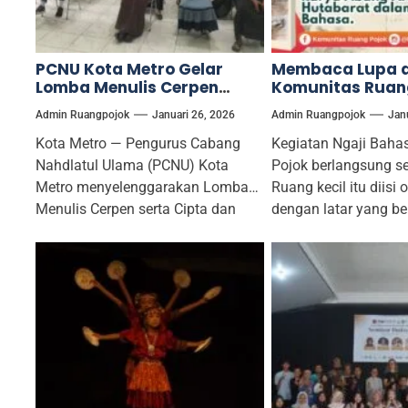
PCNU Kota Metro Gelar
Membaca Lupa d
Lomba Menulis Cerpen
Komunitas Ruang
serta Cipta dan Baca Puisi
Secuil catatan 
Admin Ruangpojok
Januari 26, 2026
Admin Ruangpojok
Jan
Pelajar Sekota Metro.
Puisi Nusantara
karya Abang Ari
Kota Metro — Pengurus Cabang
Kegiatan Ngaji Baha
Hutabarat dalam
Nahdlatul Ulama (PCNU) Kota
Pojok berlangsung s
Bahasa.
Metro menyelenggarakan Lomba
Ruang kecil itu diisi 
Menulis Cerpen serta Cipta dan
dengan latar yang b
Baca Puisi Pelajar...
tanpa...