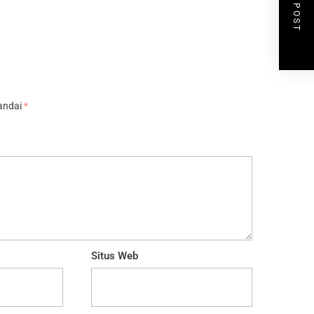
NEXT POST
tandai
*
Situs Web