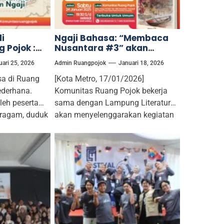
i
Ngaji Bahasa: “Membaca
 Pojok :
Nusantara #3” akan
Bedah Buku
Digelar di Komunitas Ruang
uari 25, 2026
Admin Ruangpojok
Januari 18, 2026
, Amnesia
Pojok Kota Metro
 Pahala
sa di Ruang
[Kota Metro, 17/01/2026]
 Ngaji
ederhana.
Komunitas Ruang Pojok bekerja
oleh peserta
sama dengan Lampung Literature
eragam, duduk
akan menyelenggarakan kegiatan
Ngaji Bahasa: Membaca
Nusantara #3, berupa...