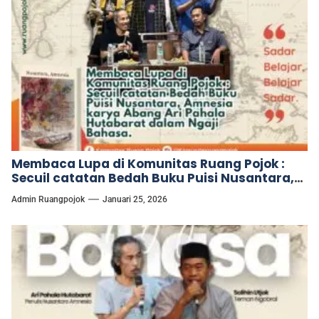
Membaca Lupa di Komunitas Ruang Pojok :
Secuil catatan Bedah Buku Puisi Nusantara,
Amnesia karya Abang Ari Pahala Hutabarat
Admin Ruangpojok
Januari 25, 2026
dalam Ngaji Bahasa.