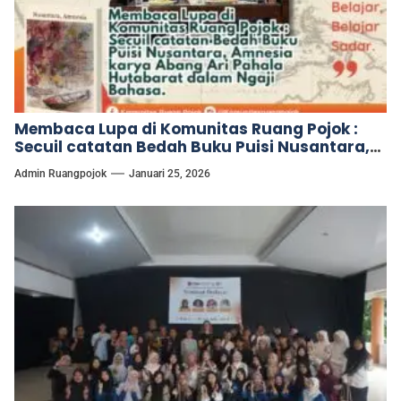
Membaca Lupa di Komunitas Ruang Pojok :
Secuil catatan Bedah Buku Puisi Nusantara,
Amnesia karya Abang Ari Pahala Hutabarat
Admin Ruangpojok
Januari 25, 2026
dalam Ngaji Bahasa.